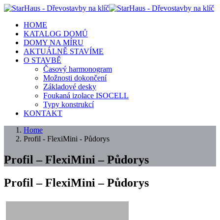
HOME
KATALOG DOMŮ
DOMY NA MÍRU
AKTUÁLNĚ STAVÍME
O STAVBĚ
Časový harmonogram
Možnosti dokončení
Základové desky
Foukaná izolace ISOCELL
Typy konstrukcí
KONTAKT
Home
Profil - FlexiMini - Půdorys
Profil – FlexiMini – Půdorys
Profil – FlexiMini – Půdorys