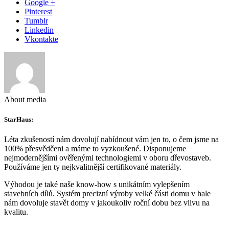
Google +
Pinterest
Tumblr
Linkedin
Vkontakte
About media
StarHaus:
Léta zkušeností nám dovolují nabídnout vám jen to, o čem jsme na
100% přesvědčeni a máme to vyzkoušené. Disponujeme
nejmodernějšími ověřenými technologiemi v oboru dřevostaveb.
Používáme jen ty nejkvalitnější certifikované materiály.
Výhodou je také naše know-how s unikátním vylepšením
stavebních dílů. Systém precizní výroby velké části domu v hale
nám dovoluje stavět domy v jakoukoliv roční dobu bez vlivu na
kvalitu.