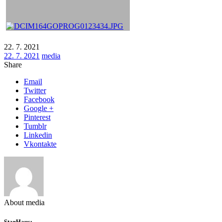
22. 7. 2021
22. 7. 2021
media
Share
Email
Twitter
Facebook
Google +
Pinterest
Tumblr
Linkedin
Vkontakte
About media
StarHaus: