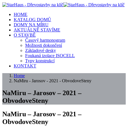
HOME
KATALOG DOMŮ
DOMY NA MÍRU
AKTUÁLNĚ STAVÍME
O STAVBĚ
Časový harmonogram
Možnosti dokončení
Základové desky
Foukaná izolace ISOCELL
Typy konstrukcí
KONTAKT
Home
NaMiru - Jarosov - 2021 - ObvodoveSteny
NaMiru – Jarosov – 2021 –
ObvodoveSteny
NaMiru – Jarosov – 2021 –
ObvodoveSteny