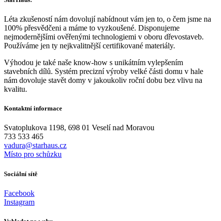
Léta zkušeností nám dovolují nabídnout vám jen to, o čem jsme na
100% přesvědčeni a máme to vyzkoušené. Disponujeme
nejmodernějšími ověřenými technologiemi v oboru dřevostaveb.
Používáme jen ty nejkvalitnější certifikované materiály.
Výhodou je také naše know-how s unikátním vylepšením
stavebních dílů. Systém precizní výroby velké části domu v hale
nám dovoluje stavět domy v jakoukoliv roční dobu bez vlivu na
kvalitu.
Kontaktní informace
Svatoplukova 1198, 698 01 Veselí nad Moravou
733 533 465
vadura@starhaus.cz
Místo pro schůzku
Sociální sítě
Facebook
Instagram