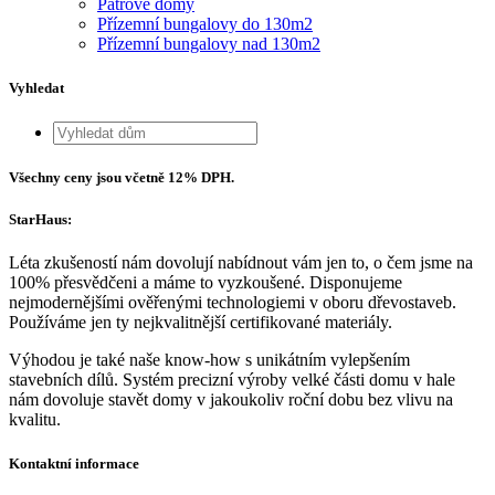
Patrové domy
Přízemní bungalovy do 130m2
Přízemní bungalovy nad 130m2
Vyhledat
Search
for:
Všechny ceny jsou včetně 12% DPH.
StarHaus:
Léta zkušeností nám dovolují nabídnout vám jen to, o čem jsme na
100% přesvědčeni a máme to vyzkoušené. Disponujeme
nejmodernějšími ověřenými technologiemi v oboru dřevostaveb.
Používáme jen ty nejkvalitnější certifikované materiály.
Výhodou je také naše know-how s unikátním vylepšením
stavebních dílů. Systém precizní výroby velké části domu v hale
nám dovoluje stavět domy v jakoukoliv roční dobu bez vlivu na
kvalitu.
Kontaktní informace