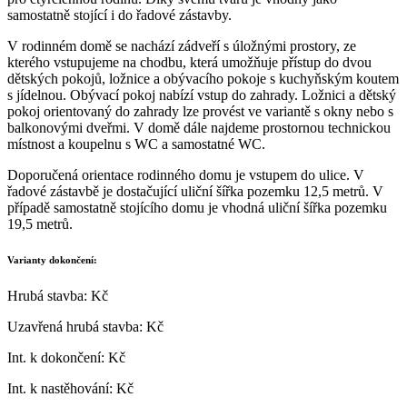
samostatně stojící i do řadové zástavby.
V rodinném domě se nachází zádveří s úložnými prostory, ze
kterého vstupujeme na chodbu, která umožňuje přístup do dvou
dětských pokojů, ložnice a obývacího pokoje s kuchyňským koutem
s jídelnou. Obývací pokoj nabízí vstup do zahrady. Ložnici a dětský
pokoj orientovaný do zahrady lze provést ve variantě s okny nebo s
balkonovými dveřmi. V domě dále najdeme prostornou technickou
místnost a koupelnu s WC a samostatné WC.
Doporučená orientace rodinného domu je vstupem do ulice. V
řadové zástavbě je dostačující uliční šířka pozemku 12,5 metrů. V
případě samostatně stojícího domu je vhodná uliční šířka pozemku
19,5 metrů.
Varianty dokončení:
Hrubá stavba: Kč
Uzavřená hrubá stavba: Kč
Int. k dokončení: Kč
Int. k nastěhování: Kč