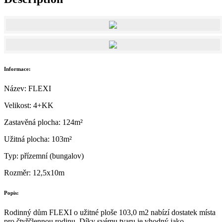
Informace:
Název: FLEXI
Velikost: 4+KK
Zastavěná plocha: 124m²
Užitná plocha: 103m²
Typ: přízemní (bungalov)
Rozměr: 12,5x10m
Popis:
Rodinný dům FLEXI o užitné ploše 103,0 m2 nabízí dostatek místa
pro čtyřčlennou rodinu. Díky svému tvaru je vhodný jako