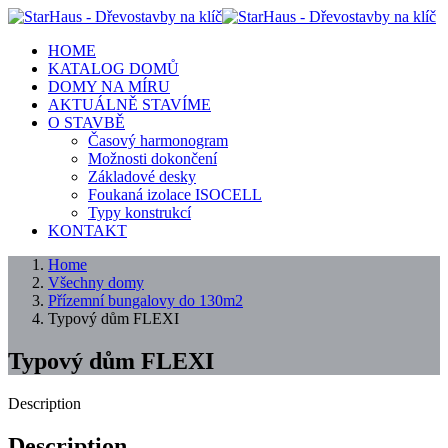
HOME
KATALOG DOMŮ
DOMY NA MÍRU
AKTUÁLNĚ STAVÍME
O STAVBĚ
Časový harmonogram
Možnosti dokončení
Základové desky
Foukaná izolace ISOCELL
Typy konstrukcí
KONTAKT
Home
Všechny domy
Přízemní bungalovy do 130m2
Typový dům FLEXI
Typový dům FLEXI
Description
Description