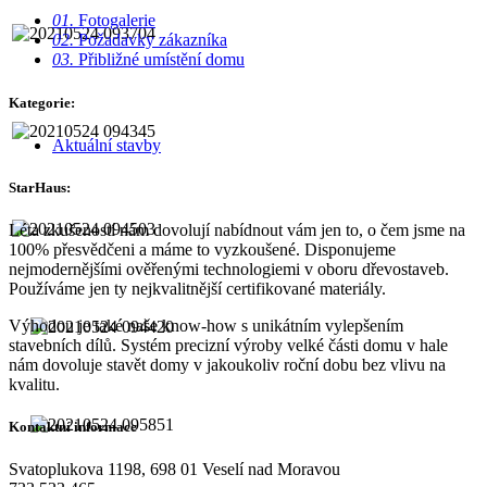
01.
Fotogalerie
02.
Požadavky zákazníka
03.
Přibližné umístění domu
Kategorie:
Aktuální stavby
StarHaus:
Léta zkušeností nám dovolují nabídnout vám jen to, o čem jsme na
100% přesvědčeni a máme to vyzkoušené. Disponujeme
nejmodernějšími ověřenými technologiemi v oboru dřevostaveb.
Používáme jen ty nejkvalitnější certifikované materiály.
Výhodou je také naše know-how s unikátním vylepšením
stavebních dílů. Systém precizní výroby velké části domu v hale
nám dovoluje stavět domy v jakoukoliv roční dobu bez vlivu na
kvalitu.
Kontaktní informace
Svatoplukova 1198, 698 01 Veselí nad Moravou