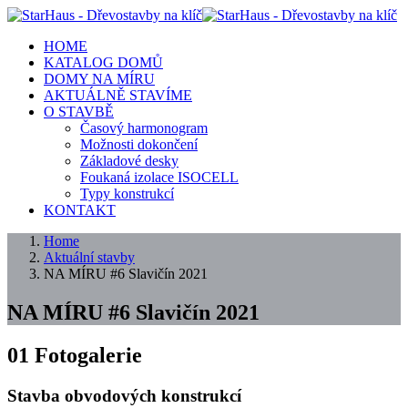
HOME
KATALOG DOMŮ
DOMY NA MÍRU
AKTUÁLNĚ STAVÍME
O STAVBĚ
Časový harmonogram
Možnosti dokončení
Základové desky
Foukaná izolace ISOCELL
Typy konstrukcí
KONTAKT
Home
Aktuální stavby
NA MÍRU #6 Slavičín 2021
NA MÍRU #6 Slavičín 2021
01
Fotogalerie
Stavba obvodových konstrukcí