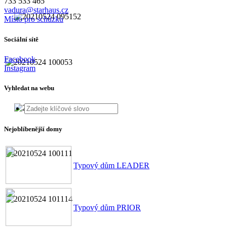
733 533 465
vadura@starhaus.cz
Místo pro schůzku
Sociální sítě
Facebook
Instagram
Vyhledat na webu
Nejoblíbenější domy
Typový dům LEADER
Typový dům PRIOR